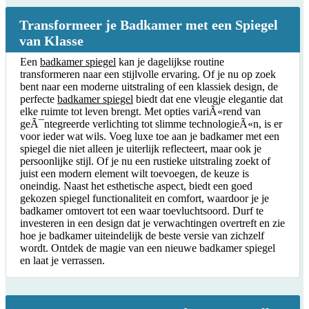
Transformeer je Badkamer met een Spiegel
van Klasse
Een
badkamer spiegel
kan je dagelijkse routine
transformeren naar een stijlvolle ervaring. Of je nu op zoek
bent naar een moderne uitstraling of een klassiek design, de
perfecte
badkamer spiegel
biedt dat ene vleugje elegantie dat
elke ruimte tot leven brengt. Met opties variÃ«rend van
geÃ¯ntegreerde verlichting tot slimme technologieÃ«n, is er
voor ieder wat wils. Voeg luxe toe aan je badkamer met een
spiegel die niet alleen je uiterlijk reflecteert, maar ook je
persoonlijke stijl. Of je nu een rustieke uitstraling zoekt of
juist een modern element wilt toevoegen, de keuze is
oneindig. Naast het esthetische aspect, biedt een goed
gekozen spiegel functionaliteit en comfort, waardoor je je
badkamer omtovert tot een waar toevluchtsoord. Durf te
investeren in een design dat je verwachtingen overtreft en zie
hoe je badkamer uiteindelijk de beste versie van zichzelf
wordt. Ontdek de magie van een nieuwe badkamer spiegel
en laat je verrassen.